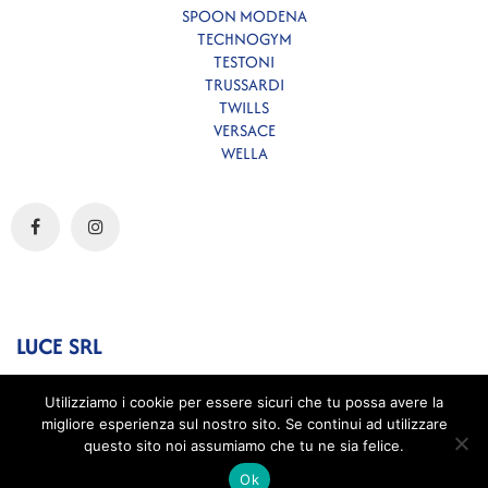
SPOON MODENA
TECHNOGYM
TESTONI
TRUSSARDI
TWILLS
VERSACE
WELLA
LUCE SRL
Shopping bags & packaging - Strada degli Angariari, n 25 - Rovereta
di Falciano - 47891 - (RSM)
Utilizziamo i cookie per essere sicuri che tu possa avere la
migliore esperienza sul nostro sito. Se continui ad utilizzare
questo sito noi assumiamo che tu ne sia felice.
Ok